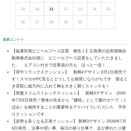
19
20
21
22
23
24
25
26
27
28
29
30
最新エントリ
【猛暑対策ビニールブース設置 報告１】広島県の志和貨物自
動車株式会社様に ビニールブース設置をしていただきまし
た。 エアコン付きで従業員の方も ほっと一息！
【背中リラックスクッション】 新柄4デザイン 8月1日発売で
す！スマホやPC見るとどうしても猫背になりがちです 寝ると
き背筋に縦方向に入れて胸を大きく開くストッチを！
【骨盤スリムストレッチクッション】 新柄3デザイン 2026
年7月6日発売！整体の先生から『腰枕』として腰のカーブ（く
ぼみ）を維持することの重要性をアドバイスいただいた 手作
りクッションです。
【姿勢も良くなる正座クッション】 新柄3デザイン 2026年7月
6日発売 。法事や習い事、毎日の座り仕事で、足が痺れたり腰