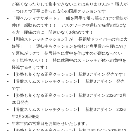
が痛くなったりして集中できないことはありませんか？ 職人が
一つひとつ丁寧に作った安心の国産クッションです
「腰ベルティナサポート」 紐を両手で引っ張るだけで背筋が
伸び 感動ものです！！ デスクワークや運転で猫背の気にな
る方・腰痛の方に 間違いなくお勧めです！
【剛腕ストレッチクッション】が 長距離ドライバーの方に大
好評！！！ 運転中もクッションを挟むと肩甲骨から腰にかけ
て運転がラクで 信号待ちに背中を伸ばすのが癖になってい
る！気持ちいい！！ 特に休憩中のストレッチが体への負担を
軽減するそうです！
【姿勢も良くなる正座クッション】 新柄3デザイン 発売です！
【骨盤スリムストレッチクッション】 新柄3デザイン 発売
です！
【姿勢も良くなる正座クッション】 新柄3デザイン 2026年2月
20日発売
【骨盤スリムストレッチクッション】 新柄3デザイン 2026
年2月20日発売
年末年始の営業日をお知らせいたします。
【姿勢も良くなる正座クッション】 新柄２デザイン 2025年12