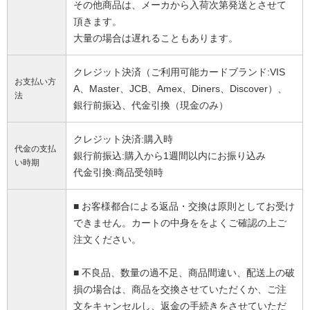
その他商品は、メーカから入荷次第発送とさせて
頂きます。
大量の場合は遅れることもあります。
クレジット決済（ご利用可能カードブランド:VIS
お支払い方
A、Master、JCB、Amex、Diners、Discover）、
法
銀行前振込、代金引換（現金のみ）
クレジット決済:購入時
代金の支払
銀行前振込:購入から1週間以内にお振り込み
い時期
代金引換:商品受領時
■ お客様都合による返品・交換は原則としてお受け
できません。カートの中身ををよくご確認の上ご
注文ください。
■ 不良品、数量の過不足、商品間違い、配送上の破
損の場合は、商品を交換させていただくか、ご注
文をキャンセルし、返金の手続きをさせていただ