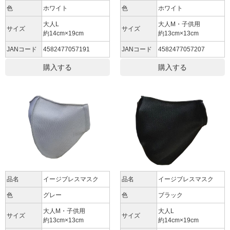
色
ホワイト
色
ホワイト
大人L
大人M・子供用
サイズ
サイズ
約14cm×19cm
約13cm×13cm
JANコード
4582477057191
JANコード
4582477057207
購入する
購入する
品名
イージブレスマスク
品名
イージブレスマスク
色
グレー
色
ブラック
大人M・子供用
大人L
サイズ
サイズ
約13cm×13cm
約14cm×19cm