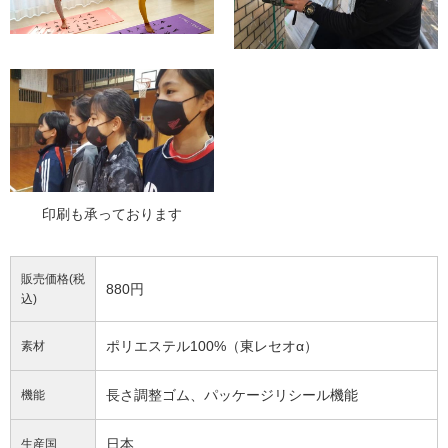
印刷も承っております
販売価格(税
880円
込)
ポリエステル100%（東レセオα）
素材
長さ調整ゴム、パッケージリシール機能
機能
日本
生産国