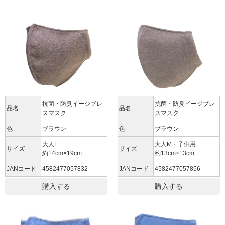
抗菌・防臭イージブレ
抗菌・防臭イージブレ
品名
品名
スマスク
スマスク
色
ブラウン
色
ブラウン
大人L
大人M・子供用
サイズ
サイズ
約14cm×19cm
約13cm×13cm
JANコード
4582477057832
JANコード
4582477057856
購入する
購入する