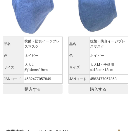
抗菌・防臭イージブレ
抗菌・防臭イージブレ
品名
品名
スマスク
スマスク
色
ネイビー
色
ネイビー
大人L
大人M・子供用
サイズ
サイズ
約14cm×19cm
約13cm×13cm
JANコード
4582477057849
JANコード
4582477057863
購入する
購入する