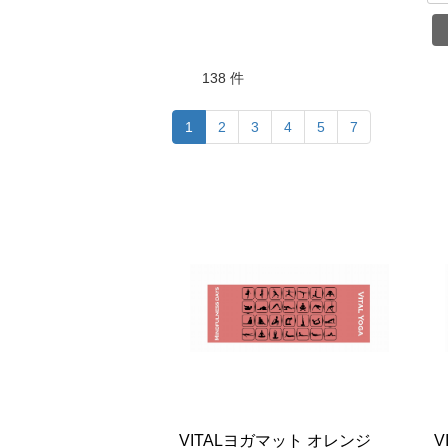
138 件
(c
1
2
3
4
5
7
u
r
r
e
n
t)
VITALヨガマット オレンジ
V