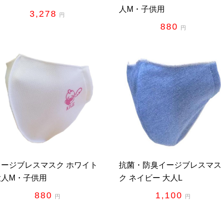
人M・子供用
3,278
円
880
円
イージブレスマスク ホワイト
抗菌・防臭イージブレスマ
大人M・子供用
ク ネイビー 大人L
880
1,100
円
円