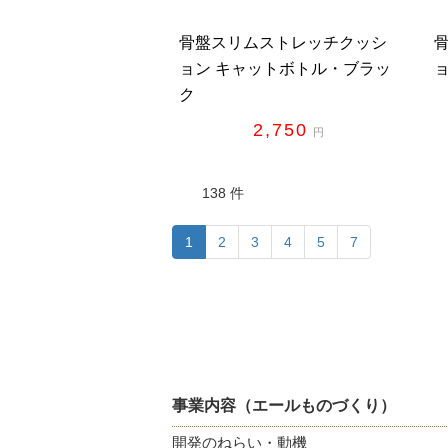
骨盤スリムストレッチクッシ
ョン キャットボトル・ブラッ
ク
2,750
円
138 件
(c
1
2
3
4
5
7
u
r
r
e
n
t)
事業内容（エールものづくり）
開発のねらい・動機