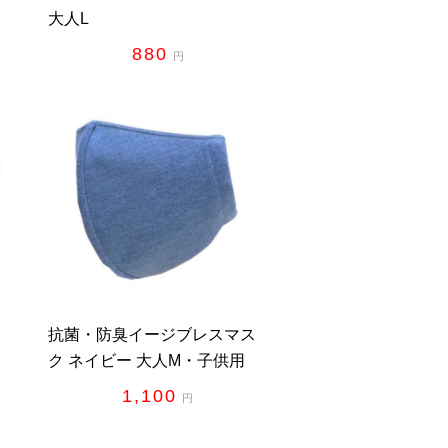
大人L
880
円
ス
抗菌・防臭イージブレスマス
ク ネイビー 大人M・子供用
1,100
円