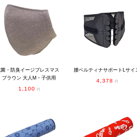
抗菌・防臭イージブレスマス
腰ベルティナサポートLサイ
ク ブラウン 大人M・子供用
4,378
円
1,100
円