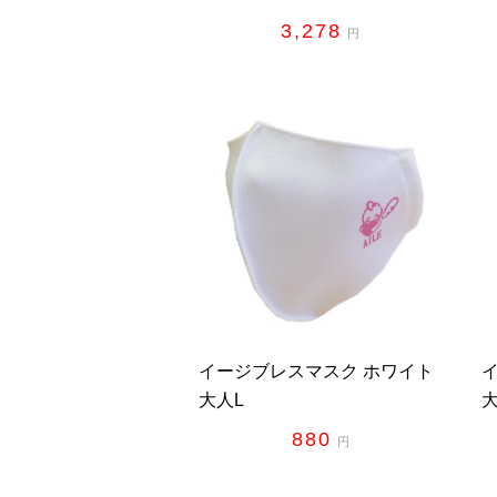
3,278
円
イージブレスマスク ホワイト
大人L
880
円