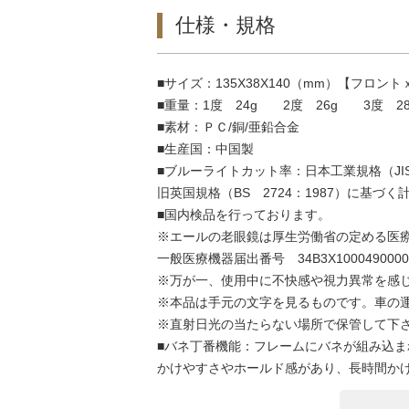
仕様・規格
■サイズ：135X38X140（mm）【フロン
■重量：1度 24g 2度 26g 3度 28
■素材：ＰＣ/銅/亜鉛合金
■生産国：中国製
■ブルーライトカット率：日本工業規格（JIS 
旧英国規格（BS 2724：1987）に基づ
■国内検品を行っております。
※エールの老眼鏡は厚生労働省の定める医
一般医療機器届出番号 34B3X1000490000
※万が一、使用中に不快感や視力異常を感
※本品は手元の文字を見るものです。車の
※直射日光の当たらない場所で保管して下
■バネ丁番機能：フレームにバネが組み込ま
かけやすさやホールド感があり、長時間か