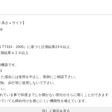
トｘ高さｘサイド】
g
T7333：2005）に基づく計測結果23％以上、
く計測結果４２％以上
療機器です。
3
じた場合には使用を中止し、医師にご相談下さい。
運転、歩行等に使用しないで下さい。
さい。
れている事で90度までしか開かない部分がさらに開くことができます
けていても締め付けを感じにくい機能性を備えています。
詳しく商品を見る